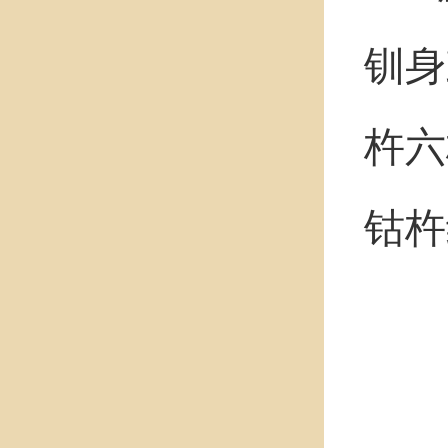
钏身
杵六
钴杵