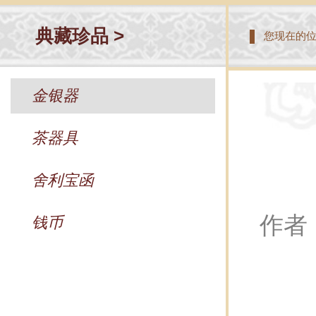
典藏珍品 >
您现在的
金银器
茶器具
舍利宝函
作者
钱币