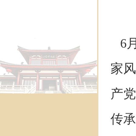
6
家风
产党
传承