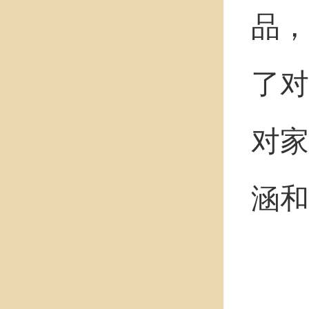
品，
了对
对家
涵和